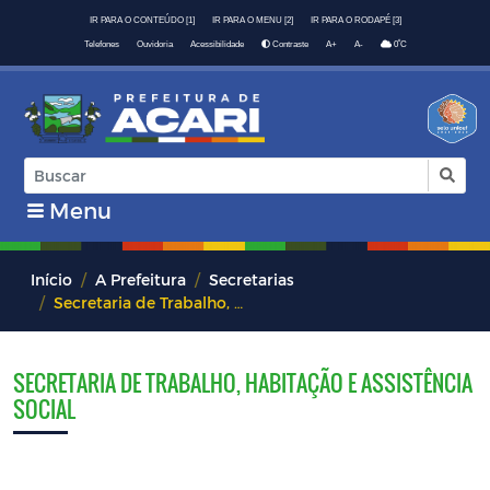
IR PARA O CONTEÚDO [1]
IR PARA O MENU [2]
IR PARA O RODAPÉ [3]
º
Telefones
Ouvidoria
Acessibilidade
Contraste
A+
A-
0
C
Menu
Início
A Prefeitura
Secretarias
Secretaria de Trabalho, Habitação e Assistência Social
SECRETARIA DE TRABALHO, HABITAÇÃO E ASSISTÊNCIA
SOCIAL