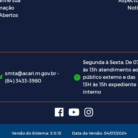
nhe sua
Aspecto
rmação
Notí
Abertos
Segunda à Sexta: De 0
às 13h atendimento a
smta@acari.rn.gov.br -
público externo e das
(84) 3433-3980
13H às 15h expediente
interno
Versão do Sistema: 5.0.15
Data da Versão: 04/07/2024