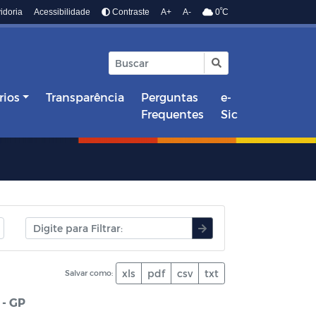
º
idoria
Acessibilidade
Contraste
A+
A-
0
C
rios
Transparência
Perguntas
e-
Frequentes
Sic
xls
pdf
csv
txt
Salvar como:
- GP