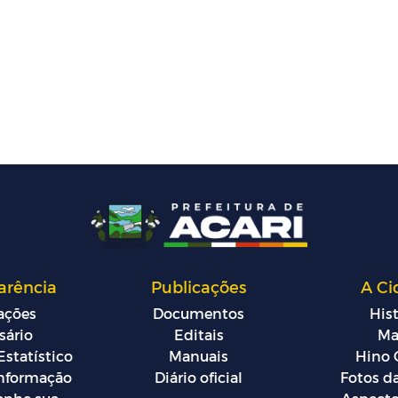
arência
Publicações
A Ci
tações
Documentos
Hist
sário
Editais
Ma
Estatístico
Manuais
Hino O
 Informação
Diário oficial
Fotos d