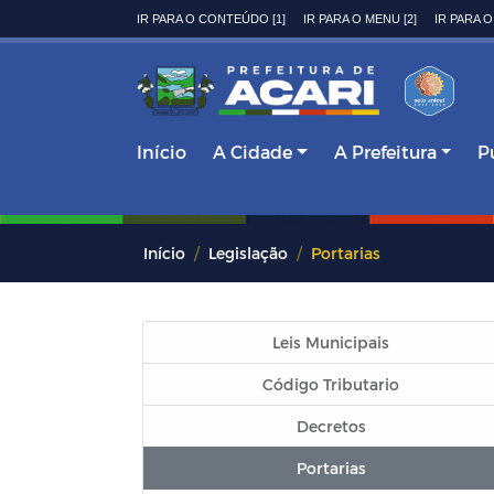
IR PARA O CONTEÚDO [1]
IR PARA O MENU [2]
IR PARA O
Início
A Cidade
A Prefeitura
P
Início
Legislação
Portarias
Leis Municipais
Código Tributario
Decretos
Portarias