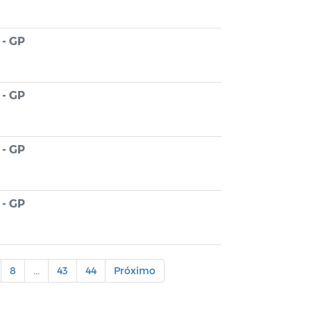
- GP
- GP
- GP
- GP
8
...
43
44
Próximo