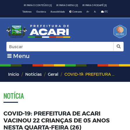
IR PARA O CONTEÚDO [1]
IR PARA O MENU [2]
IR PARA O RODAPÉ [3]
º
Telefones
Ouvidoria
Acessibilidade
Contraste
A+
A-
0
C
Menu
Início
Notícias
Geral
COVID-19: PREFEITURA DE ACARI VACINOU 22 CRIANÇAS DE 05 ANOS NESTA QUARTA-FEIRA (26)
NOTÍCIA
COVID-19: PREFEITURA DE ACARI
VACINOU 22 CRIANÇAS DE 05 ANOS
NESTA QUARTA-FEIRA (26)