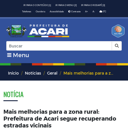
IR PARA O CONTEÚDO [1]
IR PARA O MENU [2]
IR PARA O RODAPÉ [3]
º
Telefones
Ouvidoria
Acessibilidade
Contraste
A+
A-
0
C
Menu
Início
Notícias
Geral
Mais melhorias para a zona rural: Prefeitura de Acari segue recuperando estradas vicinais
NOTÍCIA
Mais melhorias para a zona rural:
Prefeitura de Acari segue recuperando
estradas vicinais