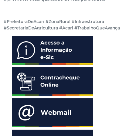
#PrefeituraDeAcari #ZonaRural #Infraestrutura
#SecretariaDeAgricultura #Acari #TrabalhoQueAvança