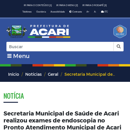
IR PARA O CONTEÚDO [1]
IR PARA O MENU [2]
IR PARA O RODAPÉ [3]
º
Telefones
Ouvidoria
Acessibilidade
Contraste
A+
A-
0
C
Menu
Início
Notícias
Geral
Secretaria Municipal de Saúde de Acari realizou exames de endoscopia no Pronto Atendimento Municipal de Acari
NOTÍCIA
Secretaria Municipal de Saúde de Acari
realizou exames de endoscopia no
Pronto Atendimento Municipal de Acari